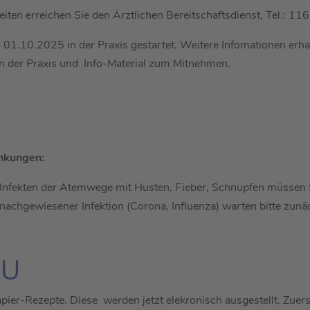
iten erreichen Sie den Ärztlichen Bereitschaftsdienst, Tel.: 11
1.10.2025 in der Praxis gestartet. Weitere Infomationen erh
in der Praxis und Info-Material zum Mitnehmen.
ankungen:
i Infekten der Atemwege mit Husten, Fieber, Schnupfen müssen
nachgewiesener Infektion (Corona, Influenza) warten bitte zunäc
AU
apier-Rezepte. Diese werden jetzt elekronisch ausgestellt. Zuer