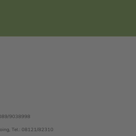
l. 089/9038998
Poing, Tel.: 08121/82310