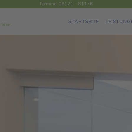
Termine: 08121 – 81176​
STARTSEITE
LEISTUNG